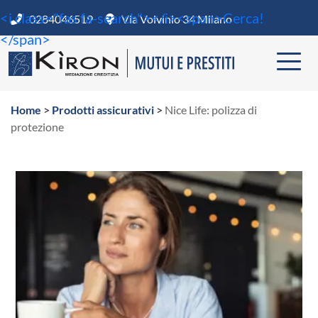
<i class="fas fa-search"></i><span>Cerca!
0284046519
Via Volvinio 34 Milano
</span>
Home
>
Prodotti assicurativi
>
Nice Life: polizza di
protezione