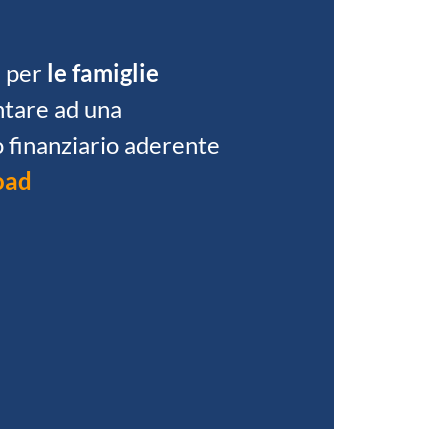
a per
le famiglie
ntare ad una
 finanziario aderente
oad