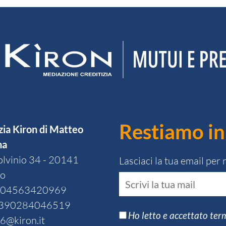
Restiamo in
ia Kiron di Matteo
na
olvinio 34 - 20141
Lasciaci la tua email per
no
A 04563420969
390284046519
Ho letto e accettato term
6@kiron.it