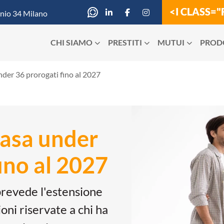
<I CLASS=
inio 34 Milano
CHI SIAMO
PRESTITI
MUTUI
PRODO
der 36 prorogati fino al 2027
casa under
ino al 2027
prevede l'estensione
oni riservate a chi ha