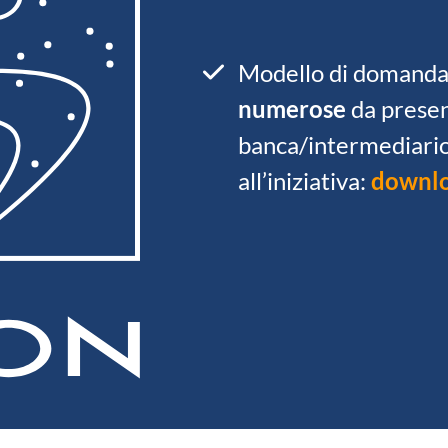
Modello di domand
numerose
da prese
banca/intermediario
all’iniziativa:
downl