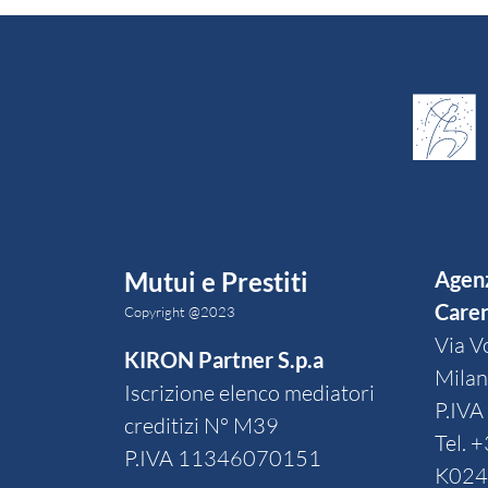
Mutui e Prestiti
Agenz
Care
Copyright @2023
Via V
KIRON Partner S.p.a
Mila
Iscrizione elenco mediatori
P.IV
creditizi N° M39
Tel.
+
P.IVA 11346070151
K024