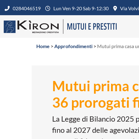
0284046519
Lun Ven 9-20 Sab 9-12:30
Via Volv
Home
>
Approfondimenti
>
Mutui prima casa un
Mutui prima 
36 prorogati f
La Legge di Bilancio 2025 
fino al 2027 delle agevolazi