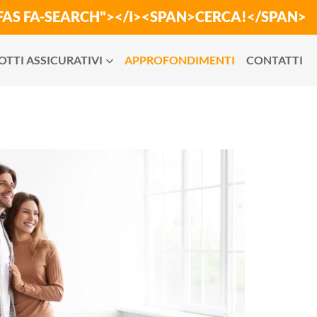
"FAS FA-SEARCH"></I><SPAN>CERCA!</SPAN>
TTI ASSICURATIVI
APPROFONDIMENTI
CONTATTI